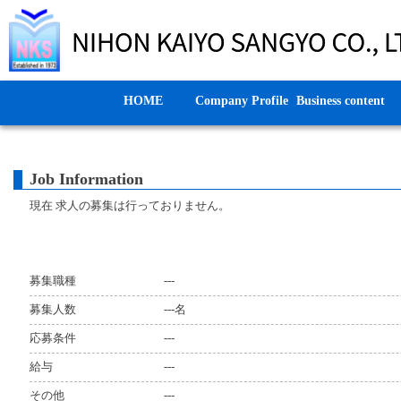
HOME
Company Profile
Business content
Job Information
現在 求人の募集は行っておりません。
募集職種
---
募集人数
---名
応募条件
---
給与
---
その他
---